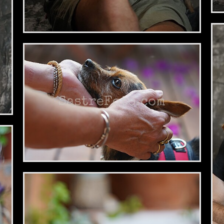
2,34 €
2,34 €