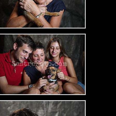
2,34 €
2,34 €