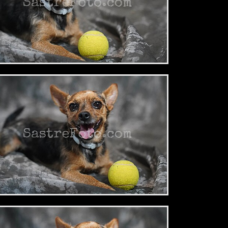
2,34 €
2,34 €