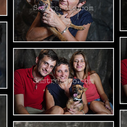
2,34 €
2,34 €