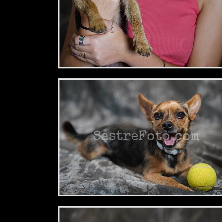
2,34 €
2,34 €