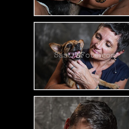
2,34 €
2,34 €